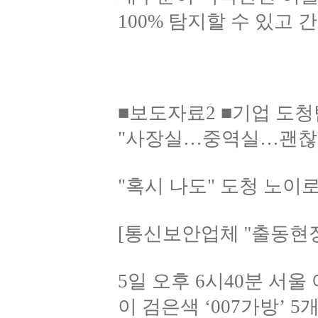
100% 탐지할 수 있고
■보도자료2 ■기업 도청
"사장실…중역실…괜찮
"혹시 나도" 도청 노이
[통신보안업체 ''출동현장'
5일 오후 6시40분 서
이 검은색 ‘007가방’ 