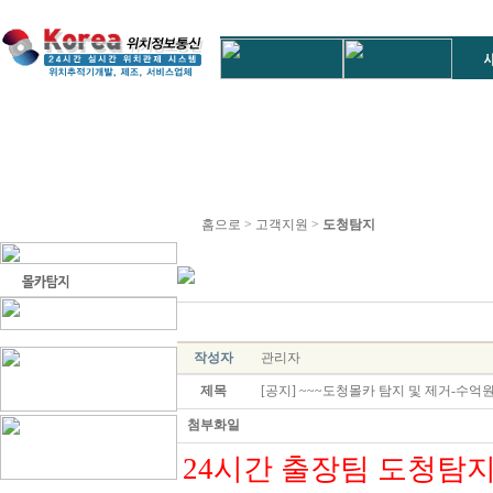
홈으로 > 고객지원 >
도청탐지
작성자
관리자
제목
[공지] ~~~도청몰카 탐지 및 제거-수
첨부화일
24시간 출장팀 도청탐지