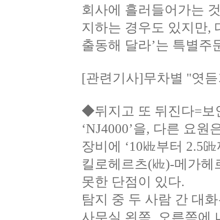
회사에 흘러들어가는 것 
지하는 경우도 있지만,
출동해 달라’는 특별주문
[관련기사]무차별 ''엿듣
◆뒤지고 또 뒤진다=보
‘NJ4000’을, 다른 
장비에 ‘10㎑부터 2.
킬로헤르츠(㎑)-메가헤르
못한 단점이 있다.
탐지 중 두 사람 간 대
사무실 왼쪽, 오른쪽에