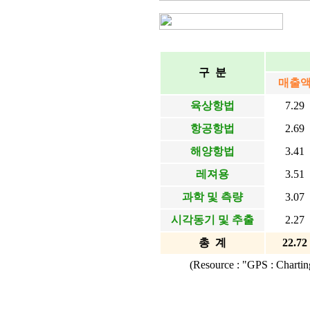
구 분
매출
육상항법
7.29
항공항법
2.69
해양항법
3.41
레져용
3.51
과학 및 측량
3.07
시각동기 및 추출
2.27
총 계
22.72
(Resource : "GPS : Charti