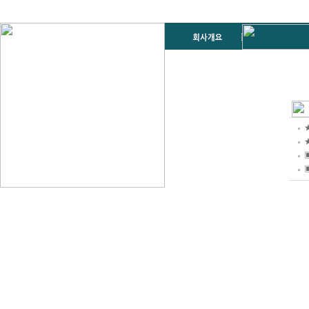
★
▣
▣